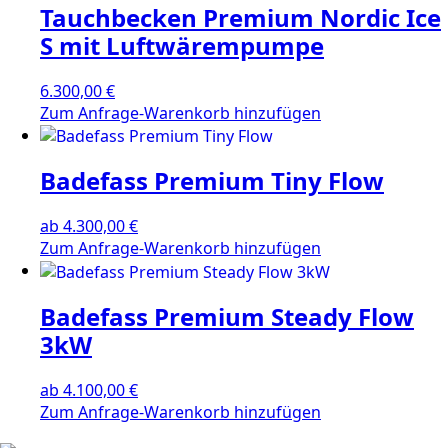
Tauchbecken Premium Nordic Ice
S mit Luftwärempumpe
6.300,00
€
Zum Anfrage-Warenkorb hinzufügen
Badefass Premium Tiny Flow
ab
4.300,00
€
Dieses
Zum Anfrage-Warenkorb hinzufügen
Produkt
weist
Badefass Premium Steady Flow
mehrere
Varianten
3kW
auf.
Die
ab
4.100,00
€
Optionen
Dieses
Zum Anfrage-Warenkorb hinzufügen
können
Produkt
auf