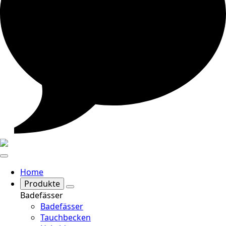
Home
Produkte
Badefässer
Badefässer
Tauchbecken